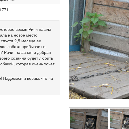
1771
екоторое время Ричи нашла
хала на новое место
 спустя 2,5 месяца ее
час собака прибывает в
и? Ричи - славная и добрая
воего хозяина будет любить
собакой, которая очень хочет
е! Надеемся и верим, что на