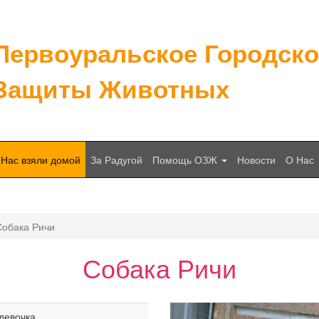
Первоуральское Городск
Защиты Животных
Нас взяли домой
За Радугой
Помощь ОЗЖ
Новости
О Нас
Собака Ричи
Собака Ричи
девочка