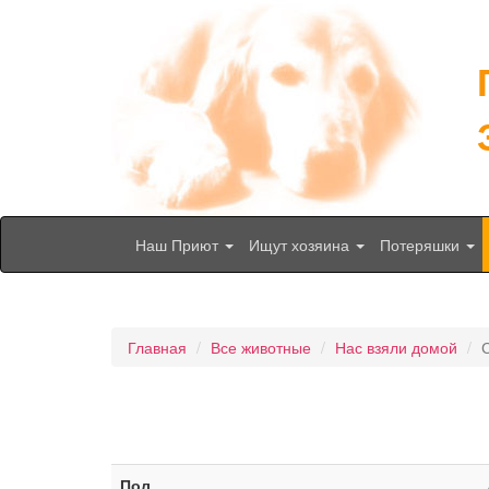
Наш Приют
Ищут хозяина
Потеряшки
Главная
Все животные
Нас взяли домой
Пол