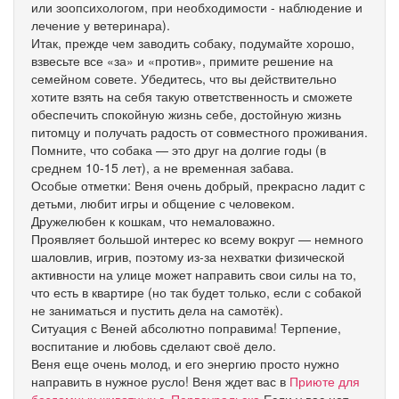
или зоопсихологом, при необходимости - наблюдение и
лечение у ветеринара).
Итак, прежде чем заводить собаку, подумайте хорошо,
взвесьте все «за» и «против», примите решение на
семейном совете. Убедитесь, что вы действительно
хотите взять на себя такую ответственность и сможете
обеспечить спокойную жизнь себе, достойную жизнь
питомцу и получать радость от совместного проживания.
Помните, что собака — это друг на долгие годы (в
среднем 10-15 лет), а не временная забава.
Особые отметки: Веня очень добрый, прекрасно ладит с
детьми, любит игры и общение с человеком.
Дружелюбен к кошкам, что немаловажно.
Проявляет большой интерес ко всему вокруг — немного
шаловлив, игрив, поэтому из-за нехватки физической
активности на улице может направить свои силы на то,
что есть в квартире (но так будет только, если с собакой
не заниматься и пустить дела на самотёк).
Ситуация с Веней абсолютно поправима! Терпение,
воспитание и любовь сделают своё дело.
Веня еще очень молод, и его энергию просто нужно
направить в нужное русло! Веня ждет вас в
Приюте для