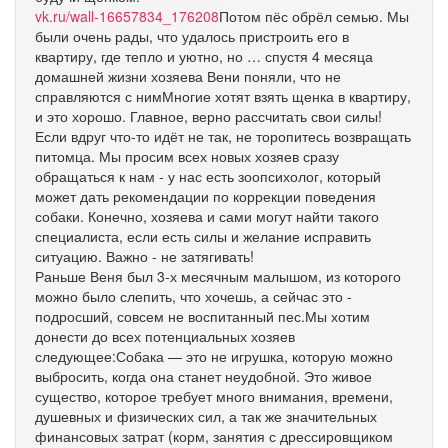
vk.ru/wall-16657834_176208
Потом пёс обрёл семью. Мы
были очень рады, что удалось пристроить его в
квартиру, где тепло и уютно, но … спустя 4 месяца
домашней жизни хозяева Вени поняли, что не
справляются с нимМногие хотят взять щенка в квартиру,
и это хорошо. Главное, верно рассчитать свои силы!
Если вдруг что-то идёт не так, не торопитесь возвращать
питомца. Мы просим всех новых хозяев сразу
обращаться к нам - у нас есть зоопсихолог, который
может дать рекомендации по коррекции поведения
собаки. Конечно, хозяева и сами могут найти такого
специалиста, если есть силы и желание исправить
ситуацию. Важно - не затягивать!
Раньше Веня был 3-х месячным малышом, из которого
можно было слепить, что хочешь, а сейчас это -
подросший, совсем не воспитанный пес.Мы хотим
донести до всех потенциальных хозяев
следующее:Собака — это не игрушка, которую можно
выбросить, когда она станет неудобной. Это живое
существо, которое требует много внимания, времени,
душевных и физических сил, а так же значительных
финансовых затрат (корм, занятия с дрессировщиком