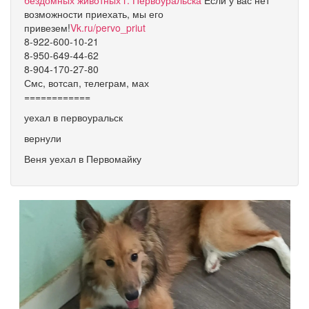
бездомных животных г. Первоуральска
Если у вас нет
возможности приехать, мы его
привезем!
Vk.ru/pervo_priut
8-922-600-10-21
8-950-649-44-62
8-904-170-27-80
Смс, вотсап, телеграм, мах
============
уехал в первоуральск
вернули
Веня уехал в Первомайку