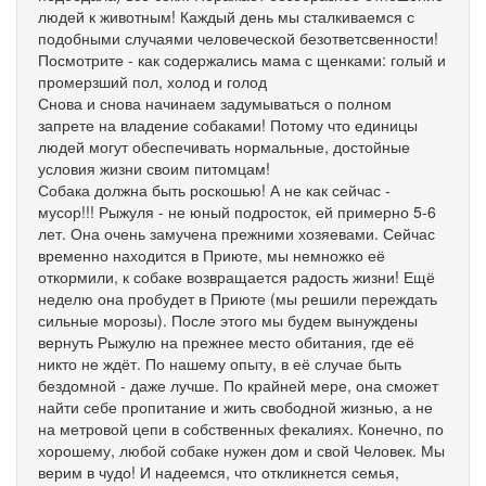
людей к животным! Каждый день мы сталкиваемся с
подобными случаями человеческой безответсвенности!
Посмотрите - как содержались мама с щенками: голый и
промерзший пол, холод и голод
Снова и снова начинаем задумываться о полном
запрете на владение собаками! Потому что единицы
людей могут обеспечивать нормальные, достойные
условия жизни своим питомцам!
Собака должна быть роскошью! А не как сейчас -
мусор!!! Рыжуля - не юный подросток, ей примерно 5-6
лет. Она очень замучена прежними хозяевами. Сейчас
временно находится в Приюте, мы немножко её
откормили, к собаке возвращается радость жизни! Ещё
неделю она пробудет в Приюте (мы решили переждать
сильные морозы). После этого мы будем вынуждены
вернуть Рыжулю на прежнее место обитания, где её
никто не ждёт. По нашему опыту, в её случае быть
бездомной - даже лучше. По крайней мере, она сможет
найти себе пропитание и жить свободной жизнью, а не
на метровой цепи в собственных фекалиях. Конечно, по
хорошему, любой собаке нужен дом и свой Человек. Мы
верим в чудо! И надеемся, что откликнется семья,