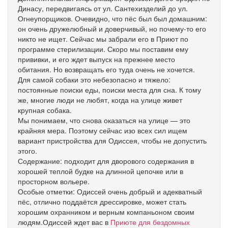
Динасу, передвигаясь от ул. Сантехизделий до ул.
Огнеупорщиков. Очевидно, что пёс был был домашним:
он очень дружелюбный и доверчивый, но почему-то его
никто не ищет. Сейчас мы забрали его в Приют по
программе стерилизации. Скоро мы поставим ему
прививки, и его ждет выпуск на прежнее место
обитания. Но возвращать его туда очень не хочется.
Для самой собаки это небезопасно и тяжело:
постоянные поиски еды, поиски места для сна. К тому
же, многие люди не любят, когда на улице живет
крупная собака.
Мы понимаем, что снова оказаться на улице — это
крайняя мера. Поэтому сейчас изо всех сил ищем
вариант пристройства для Одиссея, чтобы не допустить
этого.
Содержание: подходит для дворового содержания в
хорошей теплой будке на длинной цепочке или в
просторном вольере.
Особые отметки: Одиссей очень добрый и адекватный
пёс, отлично поддаётся дрессировке, может стать
хорошим охранником и верным компаньоном своим
людям.Одиссей ждет вас в
Приюте для бездомных