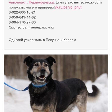
животных г. Первоуральска
. Если у вас нет возможности
приехать, мы его привезем!
vk.ru/pervo_priut
8-922-600-10-21
8-950-649-44-62
8-904-170-27-80
Смс, вотсап, телеграм, мах
Одиссей уехал жить в Певунье и Керелю