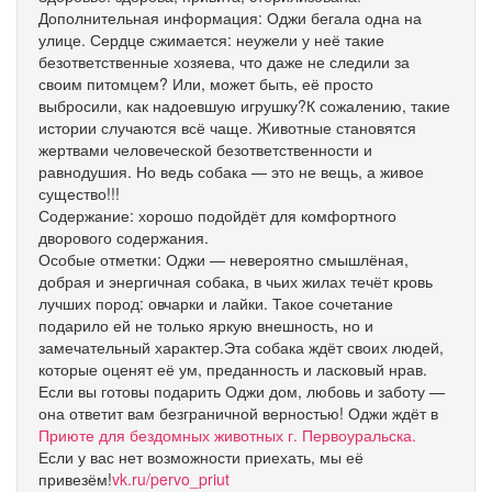
Дополнительная информация: Оджи бегала одна на
улице. Сердце сжимается: неужели у неё такие
безответственные хозяева, что даже не следили за
своим питомцем? Или, может быть, её просто
выбросили, как надоевшую игрушку?К сожалению, такие
истории случаются всё чаще. Животные становятся
жертвами человеческой безответственности и
равнодушия. Но ведь собака — это не вещь, а живое
существо!!!
Содержание: хорошо подойдёт для комфортного
дворового содержания.
Особые отметки: Оджи — невероятно смышлёная,
добрая и энергичная собака, в чьих жилах течёт кровь
лучших пород: овчарки и лайки. Такое сочетание
подарило ей не только яркую внешность, но и
замечательный характер.Эта собака ждёт своих людей,
которые оценят её ум, преданность и ласковый нрав.
Если вы готовы подарить Оджи дом, любовь и заботу —
она ответит вам безграничной верностью! Оджи ждёт в
Приюте для бездомных животных г. Первоуральска.
Если у вас нет возможности приехать, мы её
привезём!
vk.ru/pervo_priut