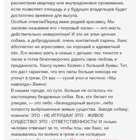
рассмотрим квартиру или внутридомовое проживание,
если позволяет площадь и у будущих владельцев будет
достаточно времени для выгула.
Особые отметкиПеред вами редкий красавец. Мы
ласково называем его «тигровый хаски» — его масть
действительно невероятная! И это не злая цепная
собака, а добродушный, очень контактный парень. Ханс
абсолютно не агрессивен, он хороший и адекватный
пёс. Его можно взять в семью с детьми: пес тянется к
ласке и готов безоговорочно дарить свою любовь и
преданность. Хансу нужен Хозяин с большой буквы. Тот,
кто даст гарантию, что его лапы больше никогда не
утонут в грязи. От вас — сухой угол и честное «Мы
навсегда».Важно:
В нашем городе, по сути, больше не осталось по-
настоящему бездомных собак. Все, кто бегает по
улицам, — это либо «безнадзорный выгул», либо
попросту выброшенные живые существа. Заводя собаку,
помните: ЭТО - НЕ ИГРУШКА! ЭТО - ЖИВОЕ
СУЩЕСТВО! ЭТО - ОТВЕТСТВЕННОСТЬ! И только
человек отвечает за то, чтобы псы, как Ханс, не
оказывались по колено в грязи и на холодных