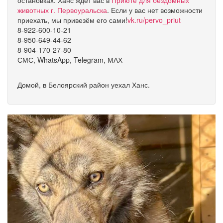
остановках. Ханс ждёт вас в
Приюте для бездомных
животных г. Первоуральска
. Если у вас нет возможности
приехать, мы привезём его сами!
vk.ru/pervo_priut
8-922-600-10-21
8-950-649-44-62
8-904-170-27-80
СМС, WhatsApp, Telegram, МАХ
Домой, в Белоярский район уехал Ханс.