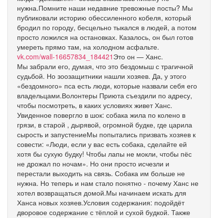
нужна.Помните наши недавние тревожные посты? Мы
публиковали историю обессиленного кобеля, который
бродил по городу, бесцельно тыкался в людей, а потом
просто ложился на остановках. Казалось, он был готов
умереть прямо там, на холодном асфальте.
vk.com/wall-16657834_184421
Это он — Ханс.
Мы забрали его, думая, что это бездомыш с трагичной
судьбой. Но зоозащитники нашли хозяев. Да, у этого
«бездомного» пса есть люди, которые назвали себя его
владельцами.Волонтеры Приюта съездили по адресу,
чтобы посмотреть, в каких условиях живет Ханс.
Увиденное повергло в шок: собака жила по колено в
грязи, в старой , дырявой, огромной будке, где царила
сырость и запустениеМы попытались призвать хозяев к
совести: «Люди, если у вас есть собака, сделайте ей
хотя бы сухую будку! Чтобы лапы не мокли, чтобы пёс
не дрожал по ночам». Но они просто исчезли и
перестали выходить на связь. Собака им больше не
нужна. Но теперь и нам стало понятно - почему Ханс не
хотел возвращаться домой.Мы начинаем искать для
Ханса новых хозяев.Условия содержания: подойдёт
дворовое содержание с тёплой и сухой будкой. Также