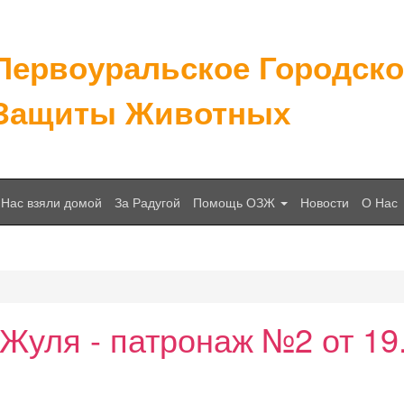
Первоуральское Городск
Защиты Животных
Нас взяли домой
За Радугой
Помощь ОЗЖ
Новости
О Нас
Жуля - патронаж №2 от 19