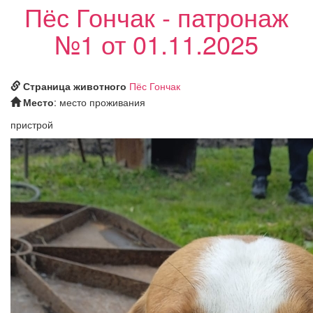
Пёс Гончак - патронаж
№1 от 01.11.2025
Страница животного
Пёс Гончак
Место
: место проживания
пристрой